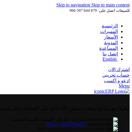
Skip to navigation
Skip to main content
للمبيعات اتصل على: 879 644 597 966
الرئيسية
المميزات
الأسعار
المدونة
المساعدة
إتصل بنا
English
اشترك الان
حساب تجريبي
ادعو و اكسب
Menu
أيكونك هو برنامج مبيعات متطور ERP قائم على السحابة، صُمِّم لتبسيط وأتمتة العمليات التجارية في مجالات مثل المالية، والموارد البشرية، والمبيعات، والمخزون، وغيرها.
شارع 15 - الدمام - المملكة العربية السعودية
Phone: +966597644879
Mail: info@iconicerp.com